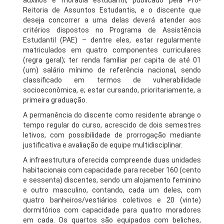
auxílios e moradia estudantil, publicado pela Pró-
Reitoria de Assuntos Estudantis, e o discente que
deseja concorrer a uma delas deverá atender aos
critérios dispostos no Programa de Assistência
Estudantil (PAE) – dentre eles, estar regularmente
matriculados em quatro componentes curriculares
(regra geral);
ter renda familiar per capita de até 01
(um) salário mínimo de referência nacional, sendo
classificado em termos de vulnerabilidade
socioeconômica,
e; estar cursando, prioritariamente, a
primeira graduação.
A permanência do discente como residente abrange o
tempo regular do curso, acrescido de dois semestres
letivos, com possibilidade de prorrogação mediante
justificativa e avaliação de equipe multidisciplinar.
A infraestrutura oferecida compreende duas unidades
habitacionais com capacidade para receber 160 (cento
e sessenta) discentes, sendo um alojamento feminino
e outro masculino, contando, cada um deles, com
quatro banheiros/vestiários coletivos e 20 (vinte)
dormitórios com capacidade para quatro moradores
em cada. Os quartos são equipados com beliches,