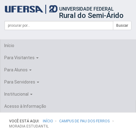
Início
UNIVERSIDADE FEDERAL
do
Rural do Semi-Árido
cabeçalho
do
Campo
Formulário
Buscar
portal
de
da
de
busca
UFERSA
Busca
Início
Para Visitantes
Para Alunos
Para Servidores
Institucional
Acesso à Informação
VOCÊ ESTÁ AQUI:
INÍCIO
CAMPUS DE PAU DOS FERROS
MORADIA ESTUDANTIL