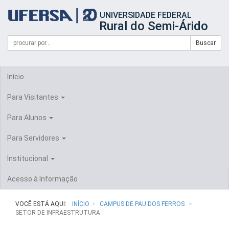
Início
UNIVERSIDADE FEDERAL
do
Rural do Semi-Árido
cabeçalho
do
Campo
Formulário
Buscar
portal
de
da
de
busca
UFERSA
Busca
Início
Para Visitantes
Para Alunos
Para Servidores
Institucional
Acesso à Informação
VOCÊ ESTÁ AQUI:
INÍCIO
CAMPUS DE PAU DOS FERROS
SETOR DE INFRAESTRUTURA