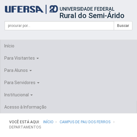
Início
UNIVERSIDADE FEDERAL
do
Rural do Semi-Árido
cabeçalho
do
Campo
Formulário
Buscar
portal
de
da
de
busca
UFERSA
Busca
Início
Para Visitantes
Para Alunos
Para Servidores
Institucional
Acesso à Informação
VOCÊ ESTÁ AQUI:
INÍCIO
CAMPUS DE PAU DOS FERROS
DEPARTAMENTOS