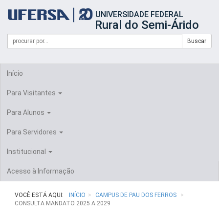
Início
UNIVERSIDADE FEDERAL
do
Rural do Semi-Árido
cabeçalho
do
Campo
Formulário
Buscar
portal
de
da
de
busca
UFERSA
Busca
Início
Para Visitantes
Para Alunos
Para Servidores
Institucional
Acesso à Informação
VOCÊ ESTÁ AQUI:
INÍCIO
CAMPUS DE PAU DOS FERROS
CONSULTA MANDATO 2025 A 2029