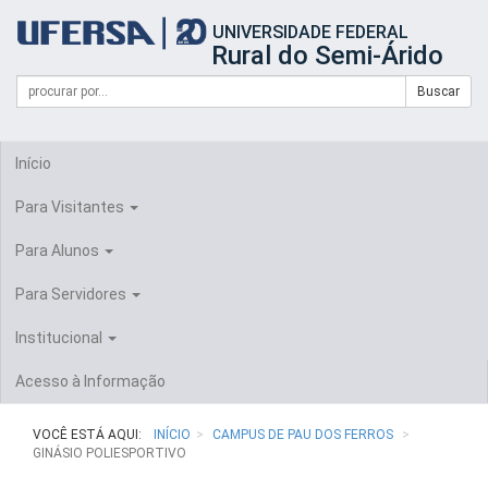
Início
UNIVERSIDADE FEDERAL
do
Rural do Semi-Árido
cabeçalho
do
Campo
Formulário
Buscar
portal
de
da
de
busca
UFERSA
Busca
Início
Para Visitantes
Para Alunos
Para Servidores
Institucional
Acesso à Informação
VOCÊ ESTÁ AQUI:
INÍCIO
CAMPUS DE PAU DOS FERROS
GINÁSIO POLIESPORTIVO