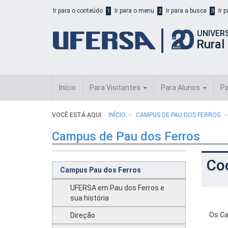
Início
Ir para o conteúdo
Ir para o menu
Ir para a busca
Ir 
1
2
3
do
cabeçalho
UNIVER
do
Rural
portal
da
UFERSA
Início
Para Visitantes
Para Alunos
Pa
VOCÊ ESTÁ AQUI:
INÍCIO
CAMPUS DE PAU DOS FERROS
Campus de Pau dos Ferros
Co
Campus Pau dos Ferros
UFERSA em Pau dos Ferros e
sua história
Os
Ca
Direção