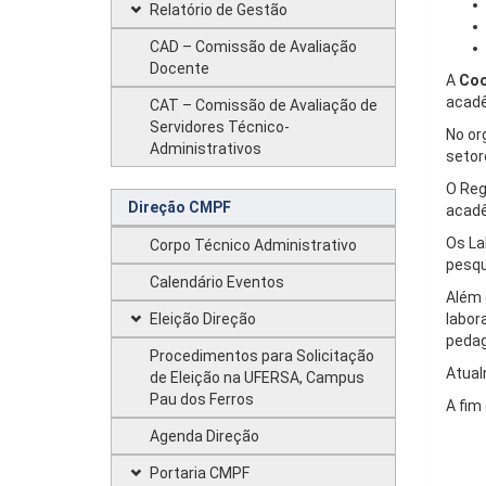
Relatório de Gestão
CAD – Comissão de Avaliação
Docente
A
Coo
acadê
CAT – Comissão de Avaliação de
Servidores Técnico-
No or
Administrativos
setor
O Reg
Direção CMPF
acadê
Os La
Corpo Técnico Administrativo
pesqu
Calendário Eventos
Além 
Eleição Direção
labor
pedag
Procedimentos para Solicitação
Atual
de Eleição na UFERSA, Campus
Pau dos Ferros
A fim
Agenda Direção
Portaria CMPF