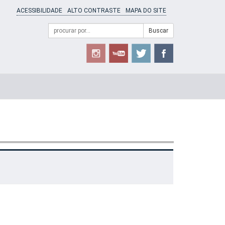
ACESSIBILIDADE
ALTO CONTRASTE
MAPA DO SITE
Campo
Formulário
Buscar
de
de
busca
Busca