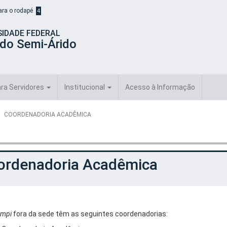
para o rodapé
4
SIDADE FEDERAL
 do Semi-Árido
ra Servidores
Institucional
Acesso à Informação
COORDENADORIA ACADÊMICA
ordenadoria Acadêmica
mpi
fora da sede têm as seguintes coordenadorias: