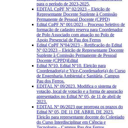
para o período de 2023-2025,
EDITAL CpPF Nº 02/2023 – Eleição de
Representante Docente Suplente à Comissão
Permanente de Pessoal Docente (CPPD)
Edital CpPF Nº 001/2023 – Processo Seletivo de
formação de cadastro reserva para Coordenador
de Polo Associado com atuação no Polo de
Apoio Presencial de Pau dos Ferros
Edital CpPF Nº04/2023 – Retificação do Edital
Nº 02/2023 – Eleição de Representante Docente
Suplente à Comissão Permanente de Pessoal
Docente (CPPD)Edital
Edital Nº10. Edital Nº10. Eleição para
Coordenador(a) e Vice-Coordenador(a) do Curso
de Engenharia Ambiental e Sanitária, Campus
Pau dos Ferros.
EDITAL Nº 09/2023. Modifica o sistema de
votação, local de votação e a forma de apuração
apresentados no Edital Nº 05, de 11 de abril de
2023.
EDITAL Nº 06/2023 que prorroga os prazos do
Edital Nº 05, DE 11 DE ABRIL DE 2023.
Eleição para representante docente do Colegiado
do Curso Interdisciplinar em Ciência e
Tecnologia – Campus Pau dos Ferros.