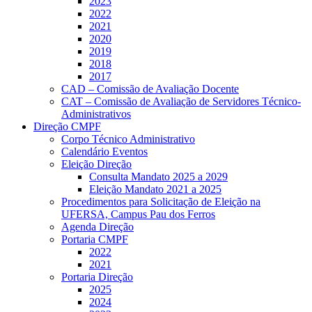
2023
2022
2021
2020
2019
2018
2017
CAD – Comissão de Avaliação Docente
CAT – Comissão de Avaliação de Servidores Técnico-
Administrativos
Direção CMPF
Corpo Técnico Administrativo
Calendário Eventos
Eleição Direção
Consulta Mandato 2025 a 2029
Eleição Mandato 2021 a 2025
Procedimentos para Solicitação de Eleição na
UFERSA, Campus Pau dos Ferros
Agenda Direção
Portaria CMPF
2022
2021
Portaria Direção
2025
2024