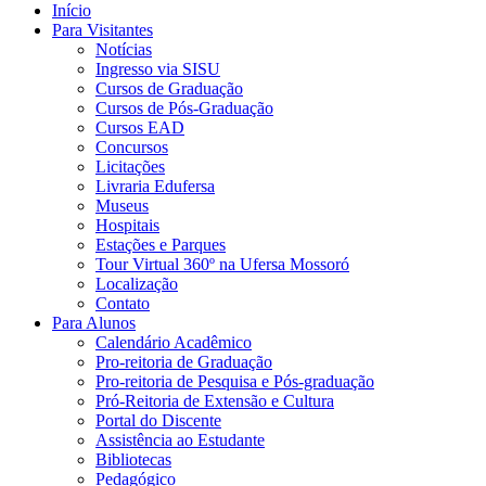
Início
Para Visitantes
Notícias
Ingresso via SISU
Cursos de Graduação
Cursos de Pós-Graduação
Cursos EAD
Concursos
Licitações
Livraria Edufersa
Museus
Hospitais
Estações e Parques
Tour Virtual 360º na Ufersa Mossoró
Localização
Contato
Para Alunos
Calendário Acadêmico
Pro-reitoria de Graduação
Pro-reitoria de Pesquisa e Pós-graduação
Pró-Reitoria de Extensão e Cultura
Portal do Discente
Assistência ao Estudante
Bibliotecas
Pedagógico