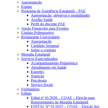
Apresentação
Equipe
Programa de Assistência Estudantil – PAE
Apresentação, objetivos e modalidades
Auxílio Saúde
Perfil do discente PAE
Apoio Financeiro para Eventos
Ginásio Poliesportivo
Restaurante Universitário
Apresentação
Cardápio Semanal
Sobre o contrato
Moradia Estudantil
Serviços Especializados
Acompanhamento Pedagógico
Atendimento em Saúde
Esportes
Nutrição
Psicologia
Serviço Social
Formulários
Editais
Edital nº 01/2026 – COAE – Eleição para
Representantes da Moradia Estudantil
EDITAL Nº 01/2025 – COAE – Eleição dos