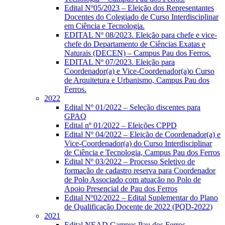
Edital Nº05/2023 – Eleição dos Representantes
Docentes do Colegiado de Curso Interdisciplinar
em Ciência e Tecnologia.
EDITAL Nº 08/2023. Eleição para chefe e vice-
chefe do Departamento de Ciências Exatas e
Naturais (DECEN) – Campus Pau dos Ferros.
EDITAL Nº 07/2023. Eleição para
Coordenador(a) e Vice-Coordenador(a)o Curso
de Arquitetura e Urbanismo, Campus Pau dos
Ferros.
2022
Edital Nº 01/2022 – Seleção discentes para
GPAQ
Edital nº 01/2022 – Eleições CPPD
Edital Nº 04/2022 – Eleição de Coordenador(a) e
Vice-Coordenador(a) do Curso Interdisciplinar
de Ciência e Tecnologia, Campus Pau dos Ferros
Edital Nº 03/2022 – Processo Seletivo de
formação de cadastro reserva para Coordenador
de Polo Associado com atuação no Polo de
Apoio Presencial de Pau dos Ferros
Edital Nº02/2022 – Edital Suplementar do Plano
de Qualificação Docente de 2022 (PQD-2022)
2021
Edital NEAD Campus Pau dos Ferros