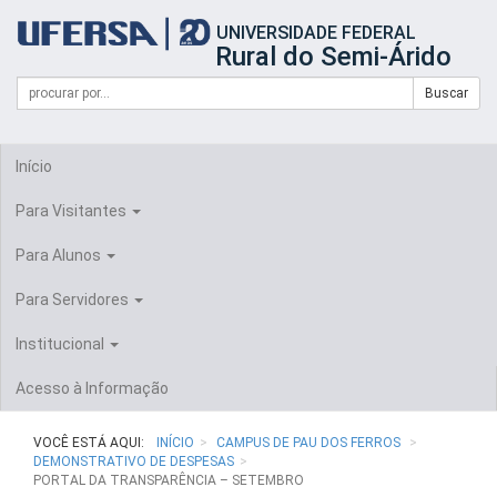
Início
UNIVERSIDADE FEDERAL
do
Rural do Semi-Árido
cabeçalho
do
Campo
Formulário
Buscar
portal
de
da
de
busca
UFERSA
Busca
Início
Para Visitantes
Para Alunos
Para Servidores
Institucional
Acesso à Informação
VOCÊ ESTÁ AQUI:
INÍCIO
CAMPUS DE PAU DOS FERROS
DEMONSTRATIVO DE DESPESAS
PORTAL DA TRANSPARÊNCIA – SETEMBRO