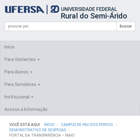
Início
UNIVERSIDADE FEDERAL
do
Rural do Semi-Árido
cabeçalho
do
Campo
Formulário
Buscar
portal
de
da
de
busca
UFERSA
Busca
Início
Para Visitantes
Para Alunos
Para Servidores
Institucional
Acesso à Informação
VOCÊ ESTÁ AQUI:
INÍCIO
CAMPUS DE PAU DOS FERROS
DEMONSTRATIVO DE DESPESAS
PORTAL DA TRANSPARÊNCIA – MAIO