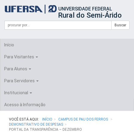
Início
UNIVERSIDADE FEDERAL
do
Rural do Semi-Árido
cabeçalho
do
Campo
Formulário
Buscar
portal
de
da
de
busca
UFERSA
Busca
Início
Para Visitantes
Para Alunos
Para Servidores
Institucional
Acesso à Informação
VOCÊ ESTÁ AQUI:
INÍCIO
CAMPUS DE PAU DOS FERROS
DEMONSTRATIVO DE DESPESAS
PORTAL DA TRANSPARÊNCIA – DEZEMBRO