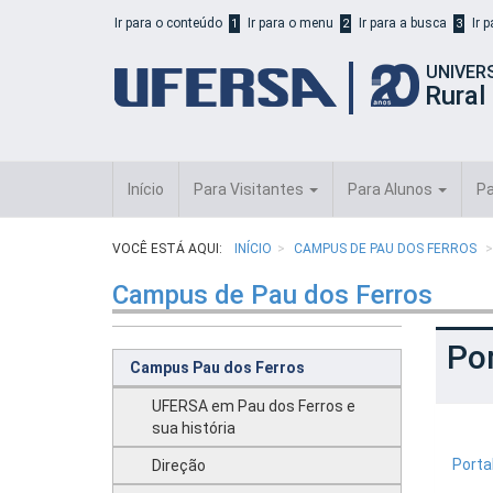
Início
Ir para o conteúdo
Ir para o menu
Ir para a busca
Ir 
1
2
3
do
cabeçalho
UNIVER
do
Rural
portal
da
UFERSA
Início
Para Visitantes
Para Alunos
Pa
VOCÊ ESTÁ AQUI:
INÍCIO
CAMPUS DE PAU DOS FERROS
Campus de Pau dos Ferros
Por
Campus Pau dos Ferros
UFERSA em Pau dos Ferros e
sua história
Porta
Direção