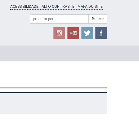
ACESSIBILIDADE
ALTO CONTRASTE
MAPA DO SITE
Campo
Formulário
Buscar
de
de
busca
Busca